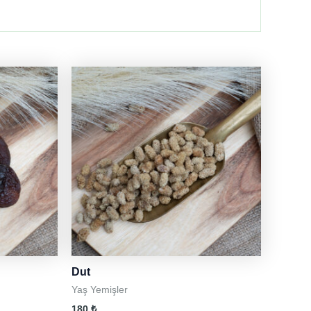
Dut
Yaş Yemişler
180
₺