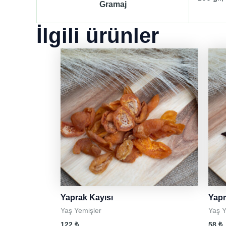
Gramaj
İlgili ürünler
Yaprak Kayısı
Yapr
Yaş Yemişler
Yaş Y
122
₺
58
₺