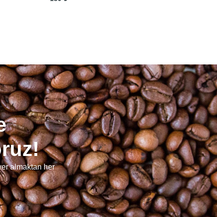
e
oruz!
 yer almaktan her