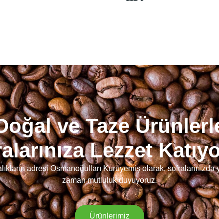
Doğal ve Taze Ürünlerl
alarınıza Lezzet Katıy
malıkların adresi Osmanoğulları Kuruyemiş olarak, sofralarınızda
zaman mutluluk duyuyoruz.
Ürünlerimiz