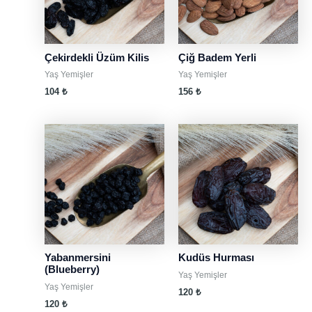
Çekirdekli Üzüm Kilis
Çiğ Badem Yerli
Yaş Yemişler
Yaş Yemişler
104
₺
156
₺
Yabanmersini
Kudüs Hurması
(Blueberry)
Yaş Yemişler
Yaş Yemişler
120
₺
120
₺