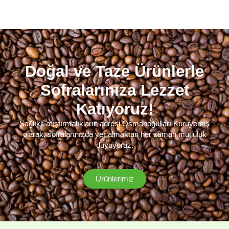
Doğal ve Taze Ürünlerle
Sofralarınıza Lezzet
Katıyoruz!
Sağlıklı atıştırmalıkların adresi Osmanoğulları Kuruyemiş
olarak, sofralarınızda yer almaktan her zaman mutluluk
duyuyoruz.
Ürünlerimiz