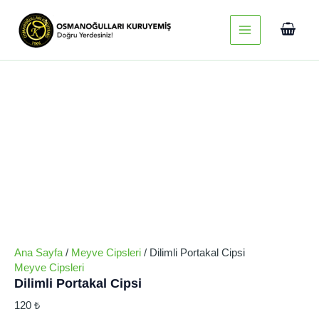
İçeriğe
Dilimli
Main
Portakal
atla
Cipsi
Menu
adet
Ana Sayfa
/
Meyve Cipsleri
/ Dilimli Portakal Cipsi
Meyve Cipsleri
Dilimli Portakal Cipsi
120
₺