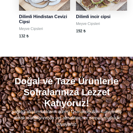
Dilimli Hindistan Cevizi
Dilimli incir cipsi
Cipsi
Meyve Cipsleri
Meyve Cipsleri
192
₺
132
₺
Doğal ve Taze Ürünlerle
Sofralarınıza Lezzet
Katıyoruz!
Sağlıklı atıştırmalıkların adresi Osmanoğulları Kuruyemiş
olarak, sofralarınızda yer almaktan her zaman mutluluk
duyuyoruz.