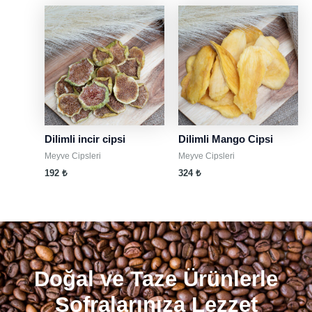
Dilimli incir cipsi
Dilimli Mango Cipsi
Meyve Cipsleri
Meyve Cipsleri
192
₺
324
₺
Doğal ve Taze Ürünlerle
Sofralarınıza Lezzet