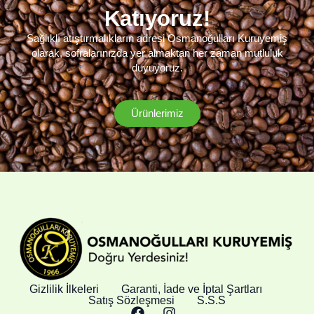
Katıyoruz!
Sağlıklı atıştırmalıkların adresi Osmanoğulları Kuruyemiş
olarak, sofralarınızda yer almaktan her zaman mutluluk
duyuyoruz.
Ürünlerimiz
Gizlilik İlkeleri
Garanti, İade ve İptal Şartları
Satış Sözleşmesi
S.S.S