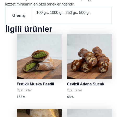
lezzet mirasının en özel örneklerindendir.
100 gr., 1000 gr., 250 gr., 500 gr.
Gramaj
İlgili ürünler
Fıstıklı Muska Pestili
Cevizli Adana Sucuk
Özel Tatlar
Özel Tatlar
132
₺
48
₺