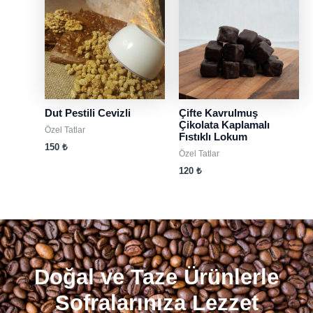
Dut Pestili Cevizli
Çifte Kavrulmuş
Çikolata Kaplamalı
Özel Tatlar
Fıstıklı Lokum
150
₺
Özel Tatlar
120
₺
Doğal ve Taze Ürünlerle
Sofralarınıza Lezzet