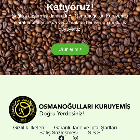
Katıyoruz!
Sağlıklı atıştırmalıkların adresi Osmanoğulları Kuruyemiş
olarak, sofralarınızda yer almaktan her zaman mutluluk
duyuyoruz.
Ürünlerimiz
Gizlilik İlkeleri
Garanti, İade ve İptal Şartları
Satış Sözleşmesi
S.S.S