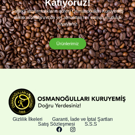
Katıyoruz!
Sağlıklı atıştırmalıkların adresi Osmanoğulları Kuruyemiş
olarak, sofralarınızda yer almaktan her zaman mutluluk
duyuyoruz.
Ürünlerimiz
Gizlilik İlkeleri
Garanti, İade ve İptal Şartları
Satış Sözleşmesi
S.S.S