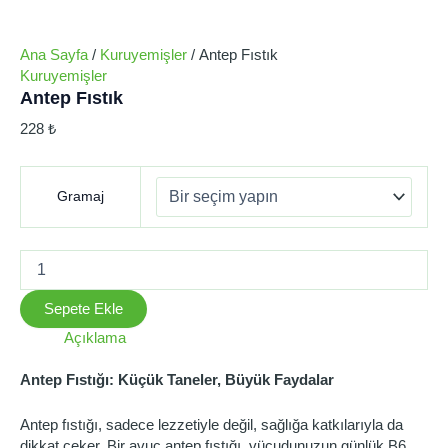
Ana Sayfa
/
Kuruyemişler
/ Antep Fıstık
Kuruyemişler
Antep Fıstık
228
₺
Gramaj
Sepete Ekle
Açıklama
Antep Fıstığı: Küçük Taneler, Büyük Faydalar
Antep fıstığı, sadece lezzetiyle değil, sağlığa katkılarıyla da
dikkat çeker. Bir avuç antep fıstığı, vücudunuzun günlük B6