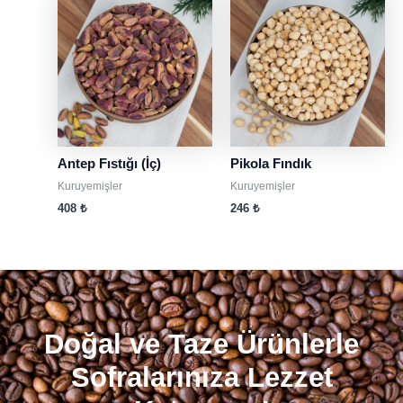
Antep Fıstığı (İç)
Pikola Fındık
Kuruyemişler
Kuruyemişler
408
₺
246
₺
Doğal ve Taze Ürünlerle
Sofralarınıza Lezzet