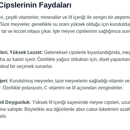
ipslerinin Faydaları
, çeşitli vitaminler, mineraller ve lif içeriği ile zengin bir atıştırm
 Taze meyveler, genellikle su oranı yüksek olduğu için kurutuld
 tat ve lezzet ortaya çıkar. İşte meyve cipslerinin sağlığınıza su
ori, Yüksek Lezzet:
Geleneksel cipslerle kıyaslandığında, mey
ha az kalori içerir. Özellikle yağsız oldukları için, diyet yapanları
deal bir seçenek sunarlar.
eri:
Kurutulmuş meyveler, taze meyvelerin sağladığı vitamin ve
 Özellikle potasyum, C vitamini ve lif açısından zengindirler.
eli Doygunluk:
Yüksek lif içeriği sayesinde meyve cipsleri, uzu
ine sahiptir. Böylelikle ara öğünlerde abur cubur tüketimini aza
lir.