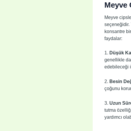
Meyve C
Meyve cipsleri
seçeneğidir.
konsantre bir
faydalar:
1.
Düşük Kal
genellikle da
edebileceği i
2.
Besin Değ
çoğunu korur.
3.
Uzun Sür
tutma özelliğ
yardımcı olabi