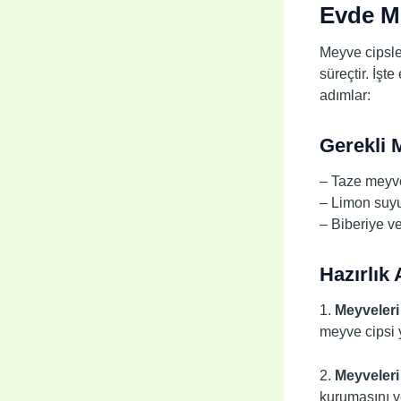
Evde Me
Meyve cipsle
süreçtir. İşt
adımlar:
Gerekli 
– Taze meyve
– Limon suyu
– Biberiye ve
Hazırlık
1.
Meyveleri
meyve cipsi y
2.
Meyveleri
kurumasını ve