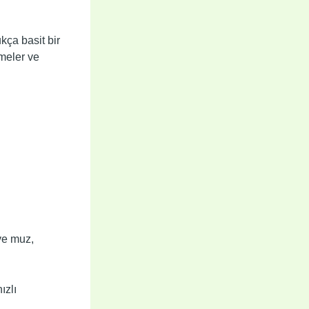
kça basit bir
emeler ve
ve muz,
ızlı