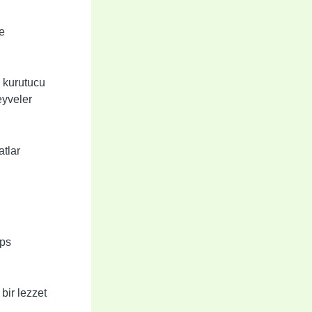
e
e kurutucu
eyveler
tlar
ips
bir lezzet