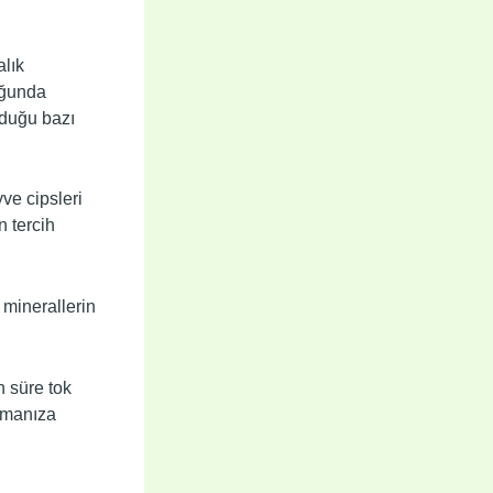
alık
uğunda
nduğu bazı
ve cipsleri
n tercih
 minerallerin
n süre tok
ltmanıza