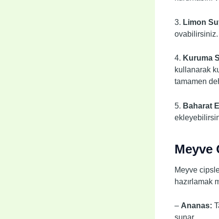
3.
Limon Suy
ovabilirsiniz
4.
Kuruma S
kullanarak ku
tamamen deh
5.
Baharat 
ekleyebilirsi
Meyve C
Meyve cipsler
hazırlamak m
–
Ananas:
Ta
sunar.