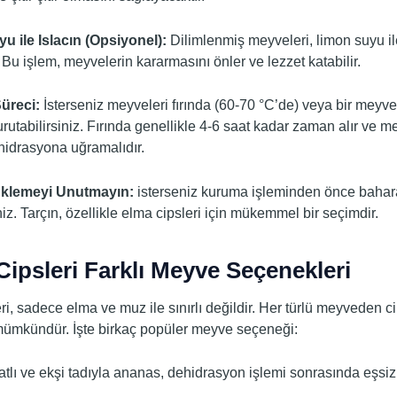
u ile Islacın (Opsiyonel):
Dilimlenmiş meyveleri, limon suyu il
. Bu işlem, meyvelerin kararmasını önler ve lezzet katabilir.
üreci:
İsterseniz meyveleri fırında (60-70 °C’de) veya bir meyv
rutabilirsiniz. Fırında genellikle 4-6 saat kadar zaman alır ve m
idrasyona uğramalıdır.
Eklemeyi Unutmayın:
isterseniz kuruma işleminden önce bahara
niz. Tarçın, özellikle elma cipsleri için mükemmel bir seçimdir.
ipsleri Farklı Meyve Seçenekleri
i, sadece elma ve muz ile sınırlı değildir. Her türlü meyveden c
ümkündür. İşte birkaç popüler meyve seçeneği:
tlı ve ekşi tadıyla ananas, dehidrasyon işlemi sonrasında eşsiz 