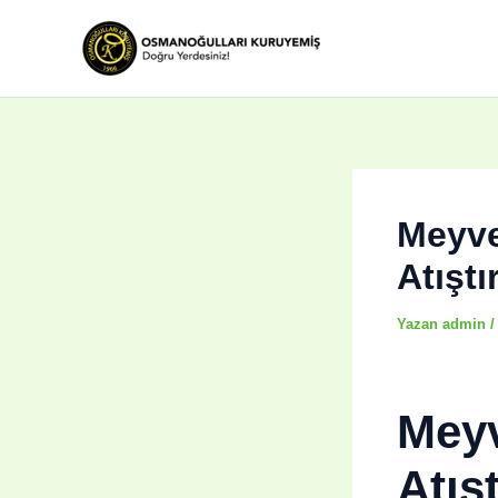
İçeriğe
atla
Meyve 
Atıştı
Yazan
admin
Meyv
Atış