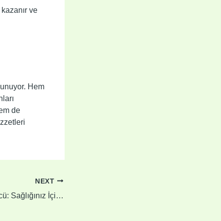
 kazanır ve
f sunuyor. Hem
ları
hem de
zzetleri
NEXT
Kuruyemişlerin Gücü: Sağlığınız İçin Mutlaka Tüketmelisiniz!