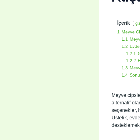
İçerik
gi
1
Meyve Cip
1.1
Meyve
1.2
Evde 
1.2.1
G
1.2.2
H
1.3
Meyve
1.4
Sonu
Meyve cipsler
alternatif ol
seçenekler, h
Üstelik, evde
destekleme