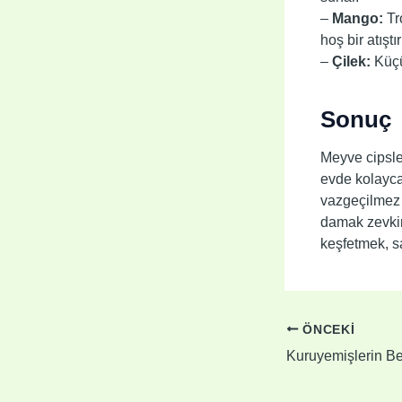
–
Mango:
Tr
hoş bir atıştı
–
Çilek:
Küçük
Sonuç
Meyve cipsler
evde kolayca
vazgeçilmez 
damak zevkin
keşfetmek, sa
ÖNCEKI