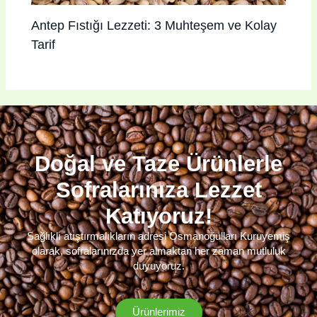
Antep Fıstığı Lezzeti: 3 Muhteşem ve Kolay
Tarif
Doğal ve Taze Ürünlerle
Sofralarınıza Lezzet
Katıyoruz!
Sağlıklı atıştırmalıkların adresi Osmanoğulları Kuruyemiş
olarak, sofralarınızda yer almaktan her zaman mutluluk
duyuyoruz.
Ürünlerimiz