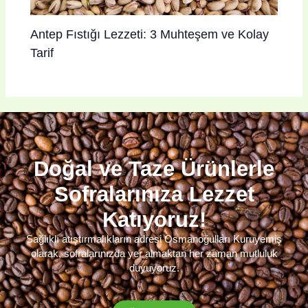
Antep Fıstığı Lezzeti: 3 Muhteşem ve Kolay
Tarif
Doğal ve Taze Ürünlerle
Sofralarınıza Lezzet
Katıyoruz!
Sağlıklı atıştırmalıkların adresi Osmanoğulları Kuruyemiş
olarak, sofralarınızda yer almaktan her zaman mutluluk
duyuyoruz.