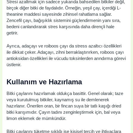
Stresi azaltmak için sadece yukarıda bahsedilen bitkiler değil,
birçok diğer bitki de faydalıdır. Örneğin, yeşil çay, içerdiği L-
theanine maddesi sayesinde zihinsel rahatlama sağlar.
Zencefil çayı, bağışıklık sistemini güçlendirmenin yanı sıra,
bedeni canlandırarak stres karşısında daha dirençli hale
getirir.
Ayrıca, adaçayı ve roiboos çayı da stress azaltıcı özellikleri
ile dikkat çeker. Adaçayı, zihni berraklaştırırken, roiboos çayı
antioksidan özellikleri ile vücudu toksinlerden arındırma görevi
üstlenir.
Kullanım ve Hazırlama
Bitki çaylarını hazırlamak oldukça basittir. Genel olarak; taze
veya kurutulmuş bitkiler, kaynamış su ile demlenerek
hazırlanır. Önerilen oran, bir fincan suya bir tatlı kaşığı dried
bitki karışımıdır. Çayın tadını zenginleştirmek için, bal veya
limon eklemek de mümkündür.
Bitki çaylarını tüketme sıklığı ise kişisel tercih ve ihtiyaçlara