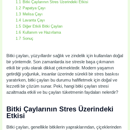
1.1
Bitki Çaylarının Stres Üzerindeki Etkisi
1.2
Papatya Çayı
1.3
Melisa Çayı
1.4
Lavanta Çayı
1.5
Diğer Etkili Bitki Çayları
1.6
Kullanım ve Hazırlama
1.7
Sonuç
Bitki çayları, yüzyıllardır sağlık ve zindelik için kullanılan doğal
bir yöntemdir. Son zamanlarda ise stresle başa çıkmanın
etkili bir yolu olarak dikkat çekmektedir. Modern yaşamın
getirdiği yoğunluk, insanlar üzerinde sürekli bir stres baskısı
yaratırken, bitki çayları bu durumu hafifletmek için doğal ve
lezzetli bir çözüm sunar. Peki, hangi bitki çayları stresi
azaltmada etkili ve bu çayları tüketmenin faydaları nelerdir?
Bitki Çaylarının Stres Üzerindeki
Etkisi
Bitki çayları, genellikle bitkilerin yapraklarından, çiçeklerinden