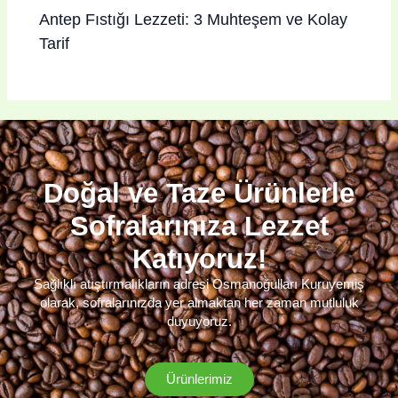
Antep Fıstığı Lezzeti: 3 Muhteşem ve Kolay
Tarif
Doğal ve Taze Ürünlerle
Sofralarınıza Lezzet
Katıyoruz!
Sağlıklı atıştırmalıkların adresi Osmanoğulları Kuruyemiş
olarak, sofralarınızda yer almaktan her zaman mutluluk
duyuyoruz.
Ürünlerimiz