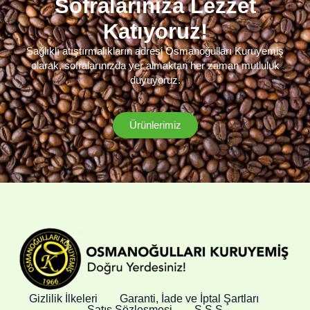
Sofralarınıza Lezzet
Katıyoruz!
Sağlıklı atıştırmalıkların adresi Osmanoğulları Kuruyemiş
olarak, sofralarınızda yer almaktan her zaman mutluluk
duyuyoruz.
Ürünlerimiz
Gizlilik İlkeleri
Garanti, İade ve İptal Şartları
Satış Sözleşmesi
S.S.S