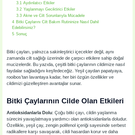
3.1
Aydınlatıcı Etkiler
3.2
Yaşlanmayı Geciktirici Etkiler
3.3
Akne ve Cilt Sorunlarıyla Mücadele
4
Bitki Çaylarını Cilt Bakım Rutininize Nasıl Dahil
Edebilirsiniz?
5
Sonuç
Bitki çayları, yalnızca sakinleştirici içecekler değil, aynı
zamanda cilt sağlığı üzerinde de çarpıcı etkilere sahip doğal
mucizelerdir. Bu yazıda, çeşitli bitki çaylarının cildimize nasıl
faydalar sağladığını keşfedeceğiz. Yeşil çaydan papatyaya,
rooibos’tan lavantaya kadar, her biri özgün özellikler ve
cildimizi güzelleştiren avantajlar sunar.
Bitki Çaylarının Cilde Olan Etkileri
Antioksidanlarla Dolu
: Çoğu bitki çayı, cildin yaşlanma
sürecini yavaşlatmaya yardımcı olan antioksidanlarla doludur.
Özellikle, yeşil çay, zengin polifenol içeriği sayesinde serbest
radikallere karşı savaşarak, cildi hasardan korur ve daha